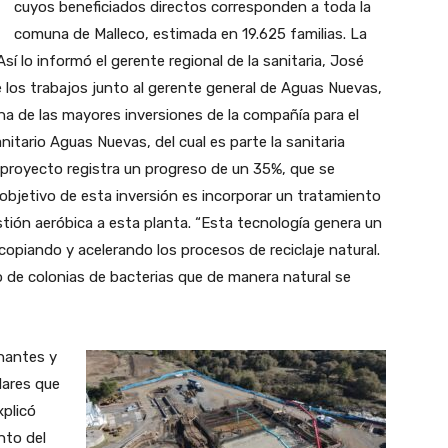
cuyos beneficiados directos corresponden a toda la
comuna de Malleco, estimada en 19.625 familias. La
Así lo informó el gerente regional de la sanitaria, José
e los trabajos junto al gerente general de Aguas Nuevas,
una de las mayores inversiones de la compañía para el
tario Aguas Nuevas, del cual es parte la sanitaria
el proyecto registra un progreso de un 35%, que se
 objetivo de esta inversión es incorporar un tratamiento
tión aeróbica a esta planta. “Esta tecnología genera un
copiando y acelerando los procesos de reciclaje natural.
o de colonias de bacterias que de manera natural se
nantes y
dares que
xplicó
nto del