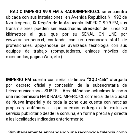
RADIO IMPERIO 99.9 FM
& RADIOIMPERIO.CL
se encuentra
ubicada con sus instalaciones
en Avenida República Nº 992 de
Nva. Imperial, IX Región de la Araucanía. IMPERIO 99.9 FM, sus
transmisiones pueden ser escuchadas alrededor de
unos 30
kilómetros al igual que por su SEÑAL ON LINE por
www.radioimperio.cl, contando con un reconocido staff de
profesionales, apoyándose de avanzada tecnología con sus
equipos de trabajo (computadores, enlaces móviles de
microondas, pagina Web, etc.).
IMPERIO FM
cuenta con señal distintiva
“XQD-455”
otorgada
por decreto oficial y concesión de la subsecretaria de
telecomunicaciones SUBTEL.
Acreditándose actualmente como
una radioemisora FM
& RADIOIMPERIO.CL
comercial de la ciudad
de Nueva Imperial y de toda la zona que cuenta con noticias
propias y autónomas,
que además entrega este exclusivo
servicio publicitario desde la comuna, en forma precisa y directa
a las localidades indicadas anteriormente.
Simultáneamente enmendando una reconocida falencia como