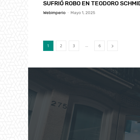
SUFRIÓ ROBO EN TEODORO SCHMI
Webimperio
-
Mayo 1, 2025
...
1
2
3
6