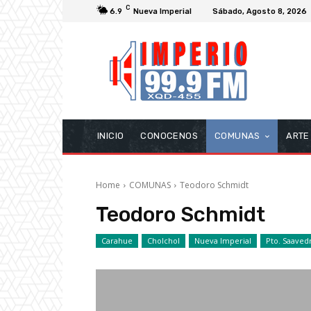
C
6.9
Nueva Imperial
Sábado, Agosto 8, 2026
INICIO
CONOCENOS
COMUNAS
ARTE
Home
COMUNAS
Teodoro Schmidt
Teodoro Schmidt
Carahue
Cholchol
Nueva Imperial
Pto. Saaved