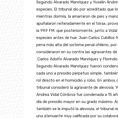
Segundo Alvarado Manríquez y Yoselin Andrea 
especies. El tribunal dio por acreditado que l
mientras dormía, la amarraron de pies y manos
apuñalaron reiteradamente en el tórax, provo
la 99.9 FM; que posteriormente, junto a Vidal
especies antes de huir. Juan Carlos Cubillos 
pena más alta del sistema penal chileno, por s
consideraron en su contra las agravantes de 
Carlos Adolfo Alvarado Manríquez y Florindo
Segundo Alvarado Manríquez fueron conden
cada uno a presidio perpetuo simple, tambié
rol directo en el homicidio y robo. En ambos 
tribunal consideró la agravante de alevosía. Y
Andrea Vidal Córdova fue condenada a 15 añ
día de presidio mayor en su grado máximo. 
también se le imputó la alevosía, el tribunal 
una atenuante muy calificada por su colaborac