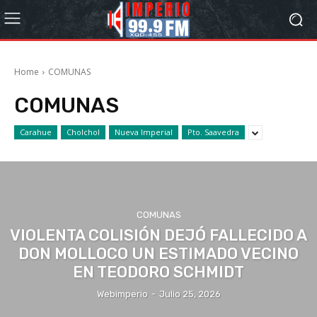
Home
COMUNAS
COMUNAS
Carahue
Cholchol
Nueva Imperial
Pto. Saavedra
COMUNAS
VIOLENTA COLISIÓN DEJÓ FALLECIDO A
DON MOLLOCO UN ESTIMADO VECINO
EN TEODORO SCHMIDT
Webimperio
-
Julio 25, 2026