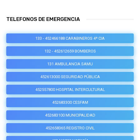
TELEFONOS DE EMERGENCIA
133 - 452466188 CARABINEROS 4ª CIA
132 - 452612659 BOMBEROS
131 AMBULANCIA SAMU
452613000 SEGURIDAD PÚBLICA
452557800 HOSPITAL INTERCULTURAL
452683300 CESFAM
452683100 MUNICIPALIDAD
452658365 REGISTRO CIVIL