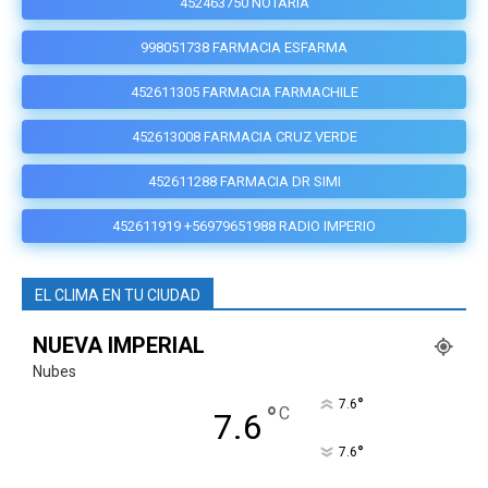
452463750 NOTARÍA
998051738 FARMACIA ESFARMA
452611305 FARMACIA FARMACHILE
452613008 FARMACIA CRUZ VERDE
452611288 FARMACIA DR SIMI
452611919 +56979651988 RADIO IMPERIO
EL CLIMA EN TU CIUDAD
NUEVA IMPERIAL
Nubes
°
7.6
°
C
7.6
°
7.6