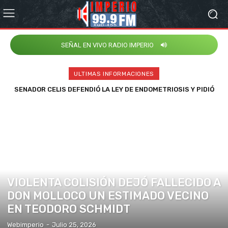
SEÑAL EN VIVO RADIO IMPERIO
ULTIMAS INFORMACIONES
SENADOR CELIS DEFENDIÓ LA LEY DE ENDOMETRIOSIS Y PIDIÓ
AL GOBIERNO REPONER EL PATROCINIO DEL PROYECTO
COMUNAS
VIOLENTA COLISIÓN DEJÓ FALLECIDO A
DON MOLLOCO UN ESTIMADO VECINO
EN TEODORO SCHMIDT
Webimperio
-
Julio 25, 2026