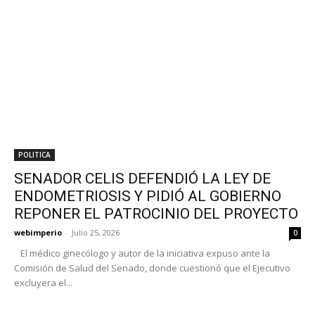
POLITICA
SENADOR CELIS DEFENDIÓ LA LEY DE
ENDOMETRIOSIS Y PIDIÓ AL GOBIERNO
REPONER EL PATROCINIO DEL PROYECTO
webimperio
-
Julio 25, 2026
0
El médico ginecólogo y autor de la iniciativa expuso ante la
Comisión de Salud del Senado, donde cuestionó que el Ejecutivo
excluyera el...