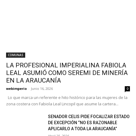
COMUNAS
LA PROFESIONAL IMPERIALINA FABIOLA
LEAL ASUMIÓ COMO SEREMI DE MINERÍA
EN LA ARAUCANÍA
webimperio
-
Junio 16, 2026
0
Lo que marca un referente e hito histórico para las mujeres de la
zona costera con Fabiola Leal Lincopil que asume la cartera...
SENADOR CELIS PIDE FOCALIZAR ESTADO
DE EXCEPCIÓN “NO ES RAZONABLE
APLICARLO A TODA LA ARAUCANÍA”
Abril 25, 2026