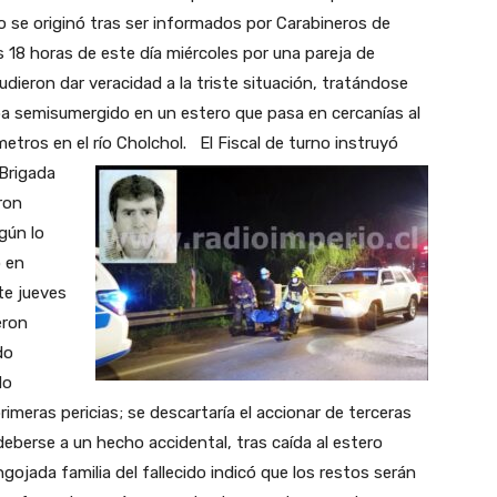
to se originó tras ser informados por Carabineros de
s 18 horas de este día miércoles por una pareja de
udieron dar veracidad a la triste situación, tratándose
a semisumergido en un estero que pasa en cercanías al
tros en el río Cholchol.
El Fiscal de turno instruyó
 Brigada
ron
gún lo
o en
te jueves
eron
do
do
meras pericias; se descartaría el accionar de terceras
eberse a un hecho accidental, tras caída al estero
gojada familia del fallecido indicó que los restos serán