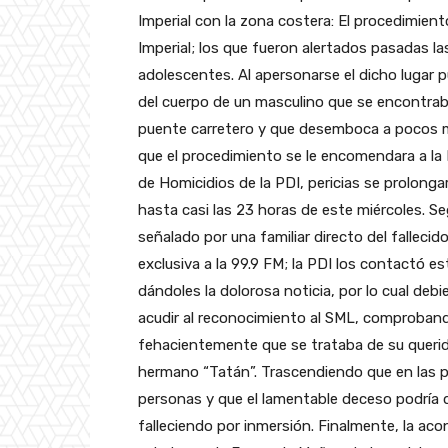
Imperial con la zona costera: El procedimien
Imperial; los que fueron alertados pasadas la
adolescentes. Al apersonarse el dicho lugar p
del cuerpo de un masculino que se encontrab
puente carretero y que desemboca a pocos me
que el procedimiento se le encomendara a la
de Homicidios de la PDI, pericias se prolonga
hasta casi las 23 horas de este miércoles. Se
señalado por una familiar directo del fallecid
exclusiva a la 99.9 FM; la PDI los contactó es
dándoles la dolorosa noticia, por lo cual debi
acudir al reconocimiento al SML, comproban
fehacientemente que se trataba de su queri
hermano “Tatán”. Trascendiendo que en las pri
personas y que el lamentable deceso podría d
falleciendo por inmersión. Finalmente, la acon