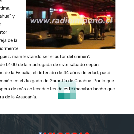
ma
ctima,
rahue” y
r
utor
eja de la
riormente
uez, manifestando ser el autor del crimen”.
 de 01:00 de la madrugada de este sábado según
ón de la Fiscalía, el detenido de 44 años de edad, pasó
ención en el Juzgado de Garantía de Carahue. Por lo que
 espera de más antecedentes de este macabro hecho que
ra de la Araucanía.