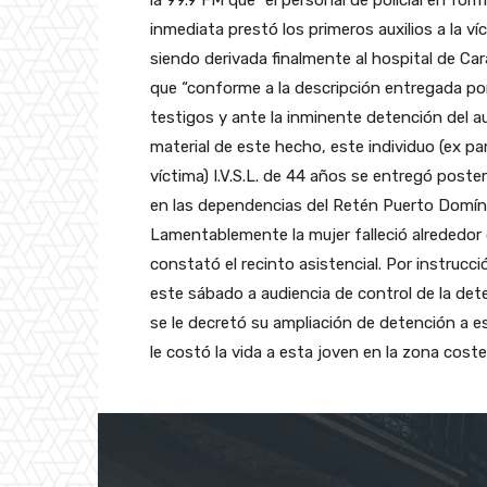
la 99.9 FM que “el personal de policial en for
inmediata prestó los primeros auxilios a la ví
siendo derivada finalmente al hospital de Ca
que “conforme a la descripción entregada po
testigos y ante la inminente detención del a
material de este hecho, este individuo (ex par
víctima) I.V.S.L. de 44 años se entregó poste
en las dependencias del Retén Puerto Domíng
Lamentablemente la mujer falleció alrededor
constató el recinto asistencial. Por instrucci
este sábado a audiencia de control de la det
se le decretó su ampliación de detención a
le costó la vida a esta joven en la zona coste