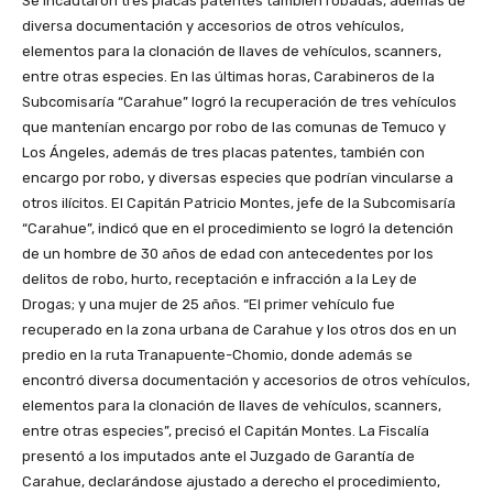
Se incautaron tres placas patentes también robadas, además de
diversa documentación y accesorios de otros vehículos,
elementos para la clonación de llaves de vehículos, scanners,
entre otras especies. En las últimas horas, Carabineros de la
Subcomisaría “Carahue” logró la recuperación de tres vehículos
que mantenían encargo por robo de las comunas de Temuco y
Los Ángeles, además de tres placas patentes, también con
encargo por robo, y diversas especies que podrían vincularse a
otros ilícitos. El Capitán Patricio Montes, jefe de la Subcomisaría
“Carahue”, indicó que en el procedimiento se logró la detención
de un hombre de 30 años de edad con antecedentes por los
delitos de robo, hurto, receptación e infracción a la Ley de
Drogas; y una mujer de 25 años. “El primer vehículo fue
recuperado en la zona urbana de Carahue y los otros dos en un
predio en la ruta Tranapuente-Chomio, donde además se
encontró diversa documentación y accesorios de otros vehículos,
elementos para la clonación de llaves de vehículos, scanners,
entre otras especies”, precisó el Capitán Montes. La Fiscalía
presentó a los imputados ante el Juzgado de Garantía de
Carahue, declarándose ajustado a derecho el procedimiento,