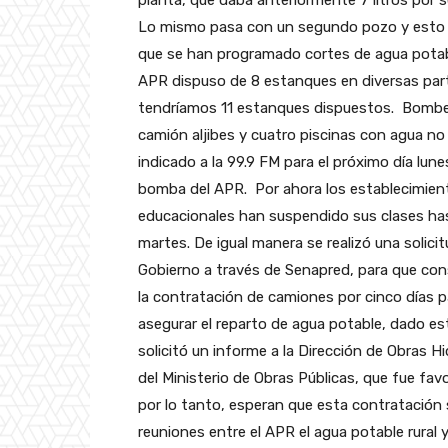
planta, que daba anteriormente 7 litros por 
Lo mismo pasa con un segundo pozo y esto ha
que se han programado cortes de agua potable
APR dispuso de 8 estanques en diversas partes
tendríamos 11 estanques dispuestos. Bombe
camión aljibes y cuatro piscinas con agua no
indicado a la 99.9 FM para el próximo día lune
bomba del APR.
Por ahora los establecimien
educacionales han suspendido sus clases has
martes. De igual manera se realizó una solicit
Gobierno a través de Senapred, para que con
la contratación de camiones por cinco días p
asegurar el reparto de agua potable, dado es
solicitó un informe a la Dirección de Obras Hi
del Ministerio de Obras Públicas, que fue favo
por lo tanto, esperan que esta contratación s
reuniones entre el APR el agua potable rural y