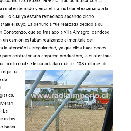
equipamiento. RADIO IMPERIO Tras consultar con la
 mal entendido y error el ir a instalar el escenario a la
al”, lo cual ya estaría remediado sacando dicho
tale el suyo. La denuncia fue realizada debido a su
uan Constanzo: que se trasladó a Villa Almagro, dándose
n un camión estaban realizando el montaje del
 la atención la irregularidad, ya que ellos hace pocos
o para contratar una empresa productora, la cual estaría
, por lo cual se le cancelarían más de 103 millones de
 requería
o de
l
gística,
uvieran
. La
ue estas
no hacer