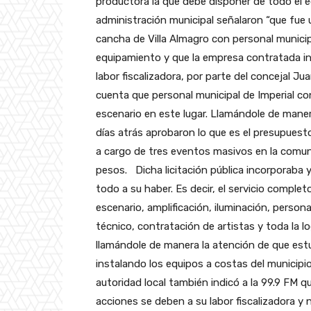
productora la que debe disponer de todo el 
administración municipal señalaron “que fue un
cancha de Villa Almagro con personal municip
equipamiento y que la empresa contratada ins
labor fiscalizadora, por parte del concejal J
cuenta que personal municipal de Imperial co
escenario en este lugar. Llamándole de manera
días atrás aprobaron lo que es el presupuest
a cargo de tres eventos masivos en la comuna
pesos.
Dicha licitación pública incorporaba y
todo a su haber. Es decir, el servicio complet
escenario, amplificación, iluminación, persona
técnico, contratación de artistas y toda la lo
llamándole de manera la atención de que est
instalando los equipos a costas del municipio
autoridad local también indicó a la 99.9 FM q
acciones se deben a su labor fiscalizadora y 