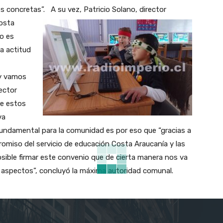
es concretas”.
A su vez, Patricio Solano, director
Costa
o es
a actitud
 y vamos
ector
ue estos
va
fundamental para la comunidad es por eso que “gracias a
romiso del servicio de educación Costa Araucanía y las
osible firmar este convenio que de cierta manera nos va
os aspectos”, concluyó la máxima autoridad comunal.