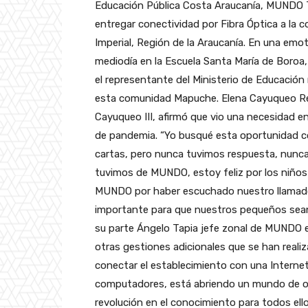
Educación Pública Costa Araucanía, MUNDO 
entregar conectividad por Fibra Óptica a la
Imperial, Región de la Araucanía. En una emot
mediodía en la Escuela Santa María de Boroa,
el representante del Ministerio de Educación 
esta comunidad Mapuche. Elena Cayuqueo R
Cayuqueo III, afirmó que vio una necesidad e
de pandemia. “Yo busqué esta oportunidad c
cartas, pero nunca tuvimos respuesta, nunca 
tuvimos de MUNDO, estoy feliz por los niños 
MUNDO por haber escuchado nuestro llamado
importante para que nuestros pequeños sean
su parte Ángelo Tapia jefe zonal de MUNDO e
otras gestiones adicionales que se han reali
conectar el establecimiento con una Internet
computadores, está abriendo un mundo de op
revolución en el conocimiento para todos el