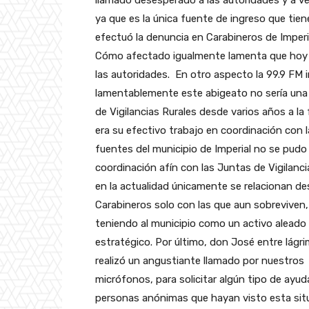
llamado desesperado a las autoridades y a ve
ya que es la única fuente de ingreso que tiene
efectuó la denuncia en Carabineros de Imperial
Cómo afectado igualmente lamenta que hoy l
las autoridades. En otro aspecto la 99.9 FM 
lamentablemente este abigeato no sería una s
de Vigilancias Rurales desde varios años a l
era su efectivo trabajo en coordinación con 
fuentes del municipio de Imperial no se pudo
coordinación afín con las Juntas de Vigilanc
en la actualidad únicamente se relacionan d
Carabineros solo con las que aun sobreviven,
teniendo al municipio como un activo aleado
estratégico. Por último, don José entre lágr
realizó un angustiante llamado por nuestros
micrófonos, para solicitar algún tipo de ayud
personas anónimas que hayan visto esta sit