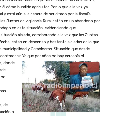
cinos a colaborarle en poder recuperar sus animalitos,
 él cómo humilde agricultor. Por lo que a la vez ya
 y está aún a la espera de ser citado por la fiscalía.
as Juntas de vigilancia Rural estén en un abandono por
indagó en esta situación, evidenciando que
ituación aislada, corroborando a la vez que las Juntas
a fecha, están en descenso y bastante alejadas de lo que
la municipalidad y Carabineros. Situación que desde
 contradecir.
Ya que por años no hay cercanía ni
ia, donde
esde
 no
imas
a, de
uación o