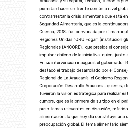
Araucanía y su capital, Temuco, fueron el pun
permitan hacer un frente común a nivel glob
contrarrestar la crisis alimentaria que está
Seguridad Alimentaria, que es la continuadora
Cuenca, 2018, fue convocada por el marroquí 
Regiones Unidas “ORU Fogar” (institución glo
Regionales (ANCORE), que preside el consejer
impulsor chileno de la iniciativa, quien, junto
En su intervención inaugural, el gobernador R
destacó el trabajo desarrollado por el Conse
Regional de La Araucanía, el Gobierno Regiona
Corporación Desarrollo Araucanía, quienes, di
tuvieron la visión estratégica para realizar es
cumbre, que es la primera de su tipo en el paí
puso temas relevantes en discusión, referido
alimentación, lo que hoy día constituye una s
preocupación global. El tema alimentario si