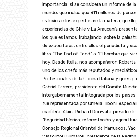
importancia, si se considera un informe de la
mundo, que indica que 811 millones de perso
estuvieran los expertos en la materia, que ll
experiencias de Chile y La Araucanía present
los que estamos trabajando, sobre la palestra
de expositores, entre ellos el periodista y e
libro “The End of Food” o “El hambre que vien
hoy. Desde Italia, nos acompañaron Roberta B
uno de los chefs más reputados y mediáticos
Profesionales de la Cocina Italiana y quien 
Gabriel Ferrero, presidente del Comité Mundi
intergubernamental integrada por los países
fue representada por Ornella Tiboni, especial
marfileño Alain-Richard Donwahi, presidente
“Seguridad hídrica, reforestación y agricultur
Consejo Regional Oriental de Marruecos; Yao 
y Issoufou Oumarou, presidente de la Régión de