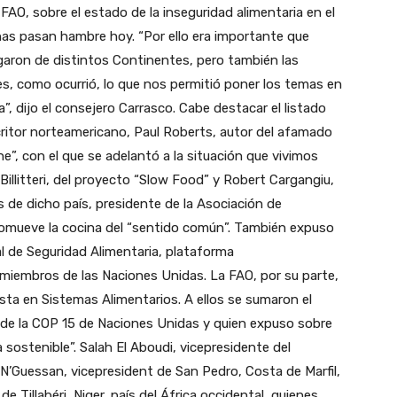
 FAO, sobre el estado de la inseguridad alimentaria en el
nas pasan hambre hoy. “Por ello era importante que
egaron de distintos Continentes, pero también las
es, como ocurrió, lo que nos permitió poner los temas en
”, dijo el consejero Carrasco. Cabe destacar el listado
scritor norteamericano, Paul Roberts, autor del afamado
e”, con el que se adelantó a la situación que vivimos
illitteri, del proyecto “Slow Food” y Robert Cargangiu,
 de dicho país, presidente de la Asociación de
promueve la cocina del “sentido común”. También expuso
al de Seguridad Alimentaria, plataforma
 miembros de las Naciones Unidas. La FAO, por su parte,
ista en Sistemas Alimentarios. A ellos se sumaron el
 de la COP 15 de Naciones Unidas y quien expuso sobre
a sostenible”. Salah El Aboudi, vicepresidente del
N’Guessan, vicepresident de San Pedro, Costa de Marfil,
 Tillabéri, Niger, país del África occidental, quienes