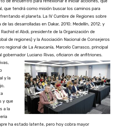
to de encuentro para reflexionar e iniciar acciones, que
al, que tendrá como misión buscar los caminos para
 enfrentando el planeta. La IV Cumbre de Regiones sobre
 de las desarrolladas en Dakar, 2010; Medellín, 2012; y
Rachid el Abdi, presidente de la Organización de
bal de regiones) y la Asociación Nacional de Consejeros
o regional de La Araucanía, Marcelo Carrasco, principal
 al gobernador Luciano Rivas, oficiaron de anfitriones.
ivas,
jo
l y la
jo,
ta
s y que
s a la
eria
empre ha estado latente, pero hoy cobra mayor