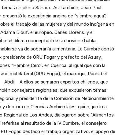
s temas en pleno Sahara. Así también, Jean Paul
 presentó la experiencia andina de “siembre agua”.
obre el trabajo de las mujeres y del mundo indígena en
, Adama Diouf; el europeo, Carles Llorens; y el
bre el dilema conceptual de si conviene hablar
hablarse ya de soberanía alimentaria. La Cumbre contó
ex presidente de ORU Fogar y prefecto del Azuay,
iones “Hambre Cero”, en Cuenca, al igual que con la
smo multilateral (ORU Fogar), el marroquí, Rachid el
Abdi.
A ellos se sumaron expertos chilenos, que
mbién consejeros regionales, que expusieron temas
regional y presidenta de la Comisión de Medioambiente
a y doctora en Ciencias Ambientales, quien, junto a
ad Regional de Los Andes, dialogaron sobre “Alimentos
l referirse al resultado de la IV Cumbre, el consejero
RU Fogar, destacó el trabajo organizativo, el apoyo de