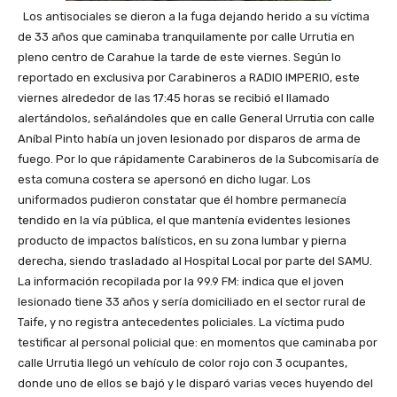
Los antisociales se dieron a la fuga dejando herido a su víctima
de 33 años que caminaba tranquilamente por calle Urrutia en
pleno centro de Carahue la tarde de este viernes. Según lo
reportado en exclusiva por Carabineros a RADIO IMPERIO, este
viernes alrededor de las 17:45 horas se recibió el llamado
alertándolos, señalándoles que en calle General Urrutia con calle
Aníbal Pinto había un joven lesionado por disparos de arma de
fuego. Por lo que rápidamente Carabineros de la Subcomisaría de
esta comuna costera se apersonó en dicho lugar. Los
uniformados pudieron constatar que él hombre permanecía
tendido en la vía pública, el que mantenía evidentes lesiones
producto de impactos balísticos, en su zona lumbar y pierna
derecha, siendo trasladado al Hospital Local por parte del SAMU.
La información recopilada por la 99.9 FM: indica que el joven
lesionado tiene 33 años y sería domiciliado en el sector rural de
Taife, y no registra antecedentes policiales. La víctima pudo
testificar al personal policial que: en momentos que caminaba por
calle Urrutia llegó un vehículo de color rojo con 3 ocupantes,
donde uno de ellos se bajó y le disparó varias veces huyendo del