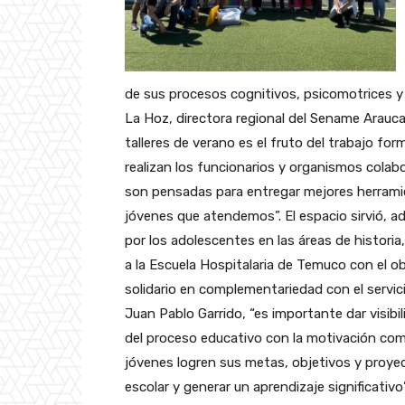
de sus procesos cognitivos, psicomotrices y e
La Hoz, directora regional del Sename Araucan
talleres de verano es el fruto del trabajo f
realizan los funcionarios y organismos colabo
son pensadas para entregar mejores herramie
jóvenes que atendemos”. El espacio sirvió, a
por los adolescentes en las áreas de histori
a la Escuela Hospitalaria de Temuco con el ob
solidario en complementariedad con el servici
Juan Pablo Garrido, “es importante dar visibi
del proceso educativo con la motivación co
jóvenes logren sus metas, objetivos y proyec
escolar y generar un aprendizaje significativo”