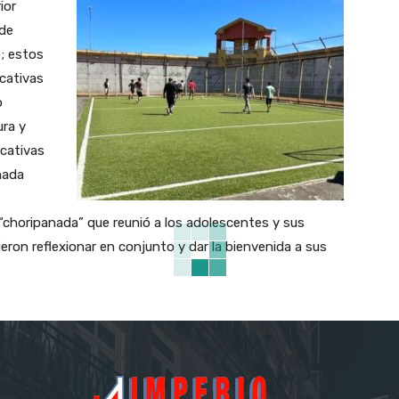
ior
 de
; estos
ucativas
o
ura y
icativas
rnada
 “choripanada” que reunió a los adolescentes y sus
eron reflexionar en conjunto y dar la bienvenida a sus