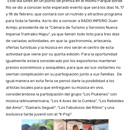
Este día lunes en un punto de prensa en el mismo Parque Borde
Río se dio a conocer este esperado evento que será los días 16, 17
y 18 de febrero, que contará con un nutrido y atractivo programa
para toda la familia. Así lo dio a conocer a RADIO IMPERIO Juan
Armijo, presidente de la “Cámara de Turismo y Servicios Nueva
Imperial Traitraiko Mapu”, ya que tienen todo listo para tres días
de variadas actividades, en que la; gastronomía, artesanía,
ofertas turísticas y la música en vivo serán el centro de esta
actividad que viene por su quinta edición. Para la oportunidad
igualmente estará considerado por los expositores mantener
precios económicos y asequibles, para que así sus visitantes no
sientan complicación en su participación junto a sus familias. De
igual manera en esta feria se pensó darle la posibilidad a los
artistas locales para que entreguen su música en vivo,
considerándose la participación del grupo “Los Piukenes” con
música latinoamericana, “Los 4 Ases de la Cumbia”, “Los Rebeldes
del Amor”, “Damaris Seguel”; “Los Fabulosos del Ritmo” y una
exclusiva tarde juvenil con el “K-Pop”.