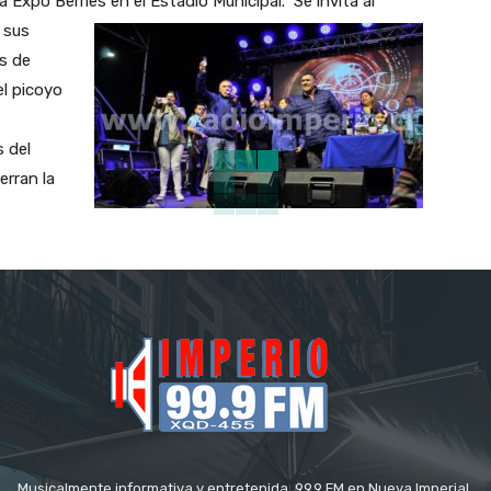
a Expo Berries en el Estadio Municipal.
Se invita al
y sus
s de
el picoyo
s del
erran la
Musicalmente informativa y entretenida, 99.9 FM en Nueva Imperial.