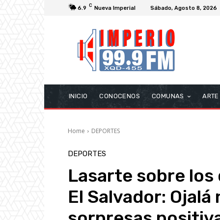
C
6.9
Nueva Imperial
Sábado, Agosto 8, 2026
INICIO
CONOCENOS
COMUNAS
ARTE
Home
DEPORTES
DEPORTES
Lasarte sobre los
El Salvador: Ojalá
sorpresas positiv