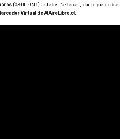
horas
(03:00 GMT) ante los “aztecas”, duelo que podrás
Marcador Virtual de AlAireLibre.cl.