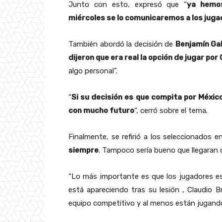
Junto con esto, expresó que “
ya hemos
miércoles se lo comunicaremos a los jugad
También abordó la decisión de
Benjamín G
dijeron que era real la opción de jugar por 
algo personal”.
“
Si su decisión es que compita por Méxic
con mucho futuro
“, cerró sobre el tema.
Finalmente, se refirió a los seleccionados e
siempre
. Tampoco sería bueno que llegaran d
“Lo más importante es que los jugadores es
está apareciendo tras su lesión , Claudio B
equipo competitivo y al menos están jugando