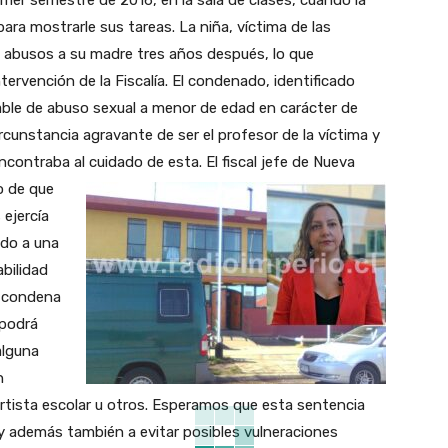
imer semestre de 2016, en la sala de clases, cuando la
para mostrarle sus tareas. La niña, víctima de las
s abusos a su madre tres años después, lo que
intervención de la Fiscalía. El condenado, identificado
pable de abuso sexual a menor de edad en carácter de
circunstancia agravante de ser el profesor de la víctima y
ncontraba al cuidado de esta.
El fiscal jefe de Nueva
o de que
ejercía
ndo a una
bilidad
a condena
 podrá
alguna
n
tista escolar u otros. Esperamos que esta sentencia
a y además también a evitar posibles vulneraciones