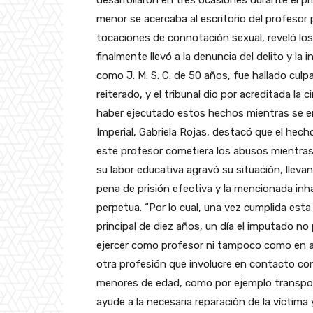
desarrollaron en tres ocasiones durante el pr
menor se acercaba al escritorio del profesor 
tocaciones de connotación sexual, reveló lo
finalmente llevó a la denuncia del delito y la 
como J. M. S. C. de 50 años, fue hallado cul
reiterado, y el tribunal dio por acreditada la 
haber ejecutado estos hechos mientras se e
Imperial, Gabriela Rojas, destacó que el hech
este profesor cometiera los abusos mientras 
su labor educativa agravó su situación, lleva
pena de prisión efectiva y la mencionada inha
perpetua. “Por lo cual, una vez cumplida est
principal de diez años, un día el imputado no
ejercer como profesor ni tampoco como en 
otra profesión que involucre en contacto co
menores de edad, como por ejemplo transpor
ayude a la necesaria reparación de la víctim