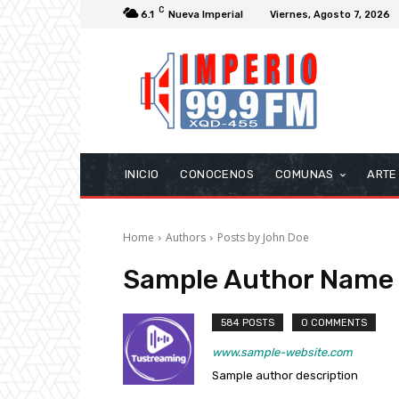
C
6.1
Nueva Imperial
Viernes, Agosto 7, 2026
INICIO
CONOCENOS
COMUNAS
ARTE
Home
Authors
Posts by John Doe
Sample Author Name
584 POSTS
0 COMMENTS
www.sample-website.com
Sample author description