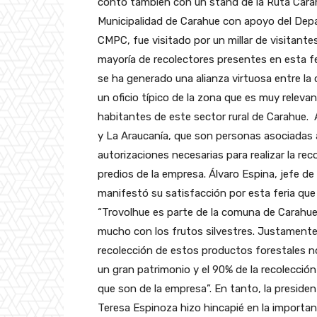
contó también con un stand de la Ruta Carah
Municipalidad de Carahue con apoyo del Dep
CMPC, fue visitado por un millar de visitante
mayoría de recolectores presentes en esta f
se ha generado una alianza virtuosa entre la
un oficio típico de la zona que es muy releva
habitantes de este sector rural de Carahue. 
y La Araucanía, que son personas asociadas 
autorizaciones necesarias para realizar la r
predios de la empresa. Álvaro Espina, jefe 
manifestó su satisfacción por esta feria qu
“Trovolhue es parte de la comuna de Carahue,
mucho con los frutos silvestres. Justamente
recolección de estos productos forestale
un gran patrimonio y el 90% de la recolecció
que son de la empresa”. En tanto, la preside
Teresa Espinoza hizo hincapié en la importan