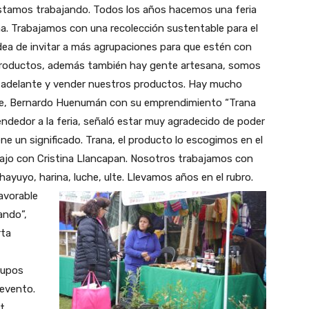
estamos trabajando. Todos los años hacemos una feria
na. Trabajamos con una recolección sustentable para el
idea de invitar a más agrupaciones para que estén con
productos, además también hay gente artesana, somos
 adelante y vender nuestros productos. Hay mucho
arte, Bernardo Huenumán con su emprendimiento “Trana
edor a la feria, señaló estar muy agradecido de poder
ne un significado. Trana, el producto lo escogimos en el
abajo con Cristina Llancapan. Nosotros trabajamos con
yuyo, harina, luche, ulte. Llevamos años en el rubro.
avorable
ando”,
rta
rupos
 evento.
et