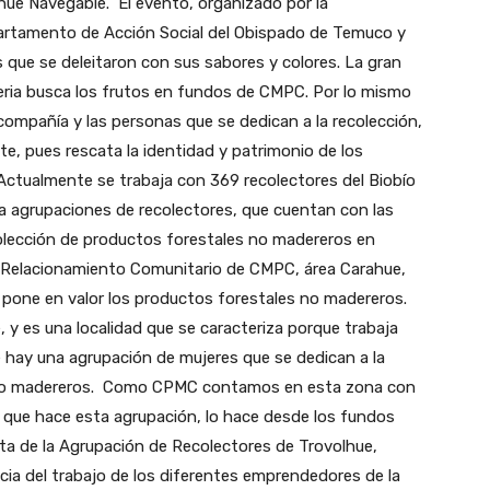
ue Navegable. El evento, organizado por la
artamento de Acción Social del Obispado de Temuco y
s que se deleitaron con sus sabores y colores. La gran
eria busca los frutos en fundos de CMPC. Por lo mismo
 compañía y las personas que se dedican a la recolección,
nte, pues rescata la identidad y patrimonio de los
Actualmente se trabaja con 369 recolectores del Biobío
a agrupaciones de recolectores, que cuentan con las
ecolección de productos forestales no madereros en
de Relacionamiento Comunitario de CMPC, área Carahue,
e pone en valor los productos forestales no madereros.
 y es una localidad que se caracteriza porque trabaja
 hay una agrupación de mujeres que se dedican a la
s no madereros. Como CPMC contamos en esta zona con
n que hace esta agrupación, lo hace desde los fundos
nta de la Agrupación de Recolectores de Trovolhue,
cia del trabajo de los diferentes emprendedores de la