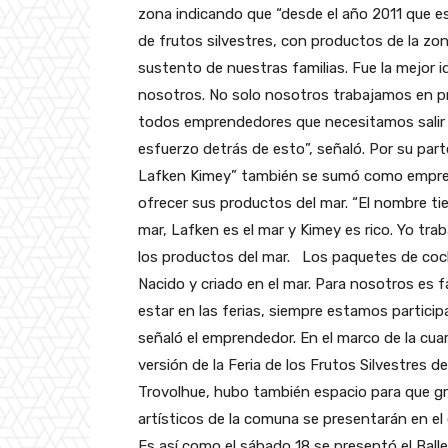
zona indicando que “desde el año 2011 que 
de frutos silvestres, con productos de la zo
sustento de nuestras familias. Fue la mejor 
nosotros. No solo nosotros trabajamos en 
todos emprendedores que necesitamos salir
esfuerzo detrás de esto”, señaló. Por su p
Lafken Kimey” también se sumó como emprend
ofrecer sus productos del mar. “El nombre tie
mar, Lafken es el mar y Kimey es rico. Yo tr
los productos del mar. Los paquetes de cocha
Nacido y criado en el mar. Para nosotros es f
estar en las ferias, siempre estamos particip
señaló el emprendedor. En el marco de la cua
versión de la Feria de los Frutos Silvestres de
Trovolhue, hubo también espacio para que g
artísticos de la comuna se presentarán en el
Es así como el sábado 18 se presentó el Ball