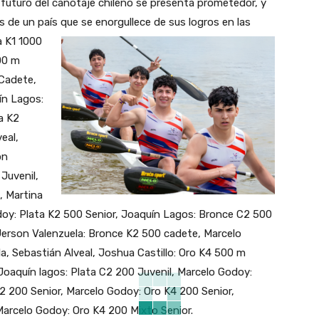
uturo del canotaje chileno se presenta prometedor, y
de un país que se enorgullece de sus logros en las
a K1 1000
00 m
Cadete,
ín Lagos:
a K2
eal,
on
Juvenil,
, Martina
oy: Plata K2 500 Senior, Joaquín Lagos: Bronce C2 500
 Jerson Valenzuela: Bronce K2 500 cadete, Marcelo
a, Sebastián Alveal, Joshua Castillo: Oro K4 500 m
 Joaquín lagos: Plata C2 200 Juvenil, Marcelo Godoy:
2 200 Senior, Marcelo Godoy: Oro K4 200 Senior,
Marcelo Godoy: Oro K4 200 Mixto Senior.