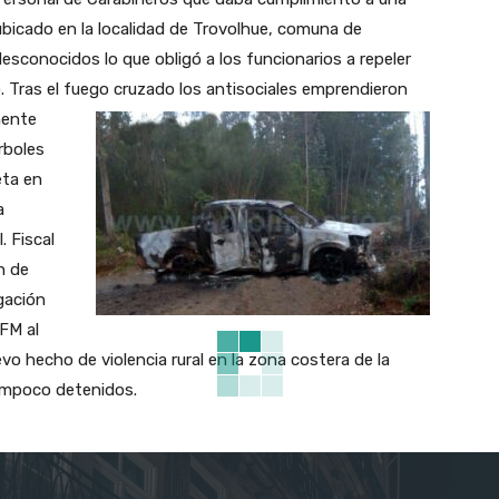
bicado en la localidad de Trovolhue, comuna de
sconocidos lo que obligó a los funcionarios a repeler
 Tras el fuego cruzado los antisociales emprendieron
mente
árboles
eta en
a
. Fiscal
n de
igación
 FM al
o hecho de violencia rural en la zona costera de la
tampoco detenidos.