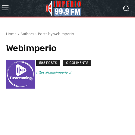
Home
Authors
Posts by webimperio
Webimperio
585 POSTS
0 COMMENTS
https://radioimperio.cl