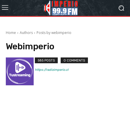
Home
Authors
Posts by webimperio
Webimperio
585 POSTS
0 COMMENTS
https://radioimperio.cl