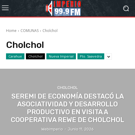
Home
COMUNAS
Cholchol
Cholchol
Carahue
Cholchol
Nueva Imperial
Pto. Saavedra
CHOLCHOL
SEREMI DE ECONOMÍA DESTACÓ LA
ASOCIATIVIDAD Y DESARROLLO
PRODUCTIVO EN VISITA A
COOPERATIVA REWE DE CHOLCHOL
Webimperio
-
Junio 11, 2026