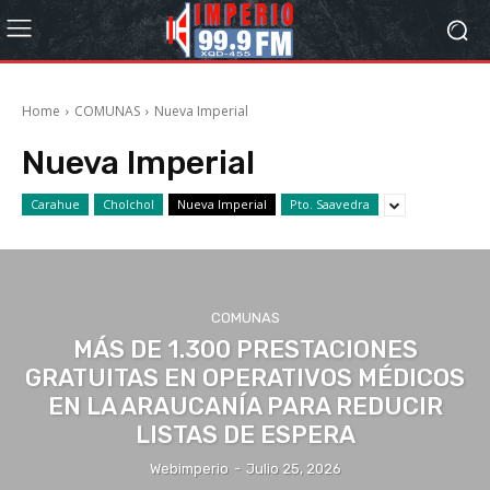
Home
COMUNAS
Nueva Imperial
Nueva Imperial
Carahue
Cholchol
Nueva Imperial
Pto. Saavedra
COMUNAS
MÁS DE 1.300 PRESTACIONES
GRATUITAS EN OPERATIVOS MÉDICOS
EN LA ARAUCANÍA PARA REDUCIR
LISTAS DE ESPERA
Webimperio
-
Julio 25, 2026