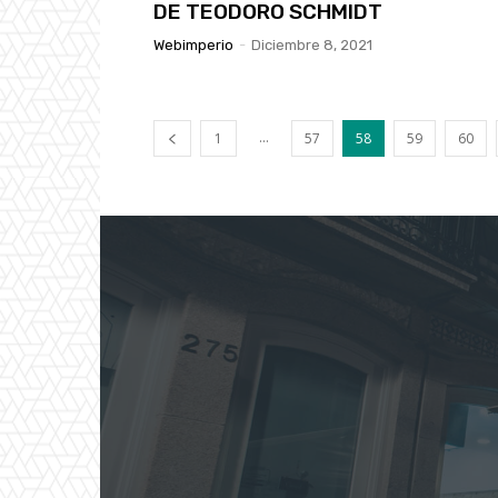
DE TEODORO SCHMIDT
Webimperio
-
Diciembre 8, 2021
...
1
57
58
59
60