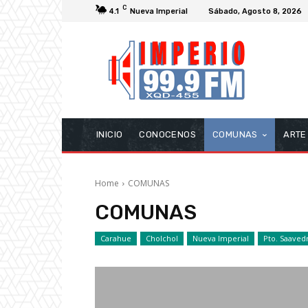
C
4.1
Nueva Imperial
Sábado, Agosto 8, 2026
INICIO
CONOCENOS
COMUNAS
ARTE
Home
COMUNAS
COMUNAS
Carahue
Cholchol
Nueva Imperial
Pto. Saaved