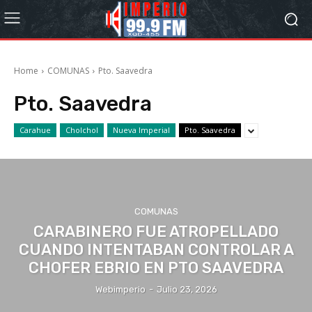
Home
COMUNAS
Pto. Saavedra
Pto. Saavedra
Carahue
Cholchol
Nueva Imperial
Pto. Saavedra
COMUNAS
CARABINERO FUE ATROPELLADO
CUANDO INTENTABAN CONTROLAR A
CHOFER EBRIO EN PTO SAAVEDRA
Webimperio
-
Julio 23, 2026