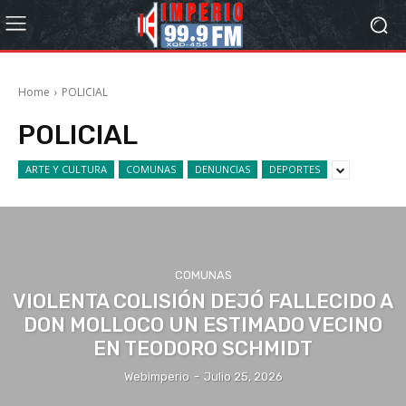
Home
POLICIAL
POLICIAL
ARTE Y CULTURA
COMUNAS
DENUNCIAS
DEPORTES
COMUNAS
VIOLENTA COLISIÓN DEJÓ FALLECIDO A
DON MOLLOCO UN ESTIMADO VECINO
EN TEODORO SCHMIDT
Webimperio
-
Julio 25, 2026