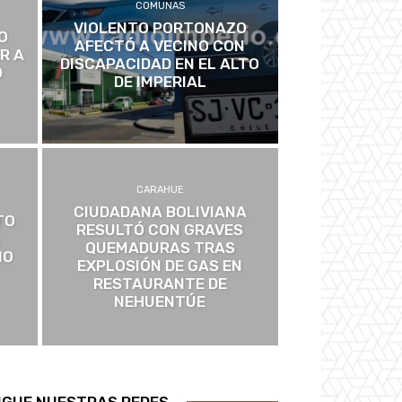
COMUNAS
VIOLENTO PORTONAZO
O
AFECTÓ A VECINO CON
R A
DISCAPACIDAD EN EL ALTO
O
DE IMPERIAL
CARAHUE
CIUDADANA BOLIVIANA
TO
RESULTÓ CON GRAVES
QUEMADURAS TRAS
IO
EXPLOSIÓN DE GAS EN
RESTAURANTE DE
NEHUENTÚE