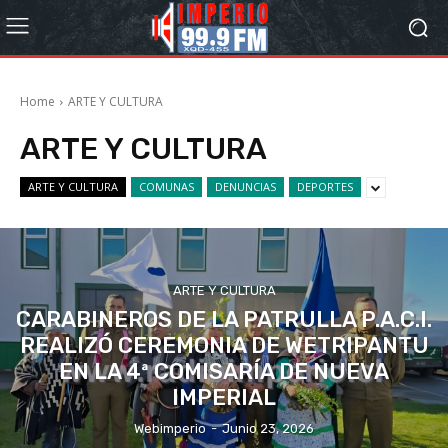
Home
ARTE Y CULTURA
ARTE Y CULTURA
ARTE Y CULTURA
COMUNAS
DENUNCIAS
DEPORTES
ARTE Y CULTURA
CARABINEROS DE LA PATRULLA P.A.C.I.
REALIZÓ CEREMONIA DE WETRIPANTU
EN LA 4ª COMISARÍA DE NUEVA
IMPERIAL
Webimperio
-
Junio 23, 2026