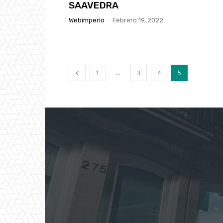
SAAVEDRA
Webimperio
-
Febrero 19, 2022
...
1
3
4
5