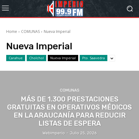
Home
COMUNAS
Nueva Imperial
Nueva Imperial
Carahue
Cholchol
Nueva Imperial
Pto. Saavedra
COMUNAS
MÁS DE 1.300 PRESTACIONES
GRATUITAS EN OPERATIVOS MÉDICOS
EN LA ARAUCANÍA PARA REDUCIR
LISTAS DE ESPERA
Webimperio
-
Julio 25, 2026