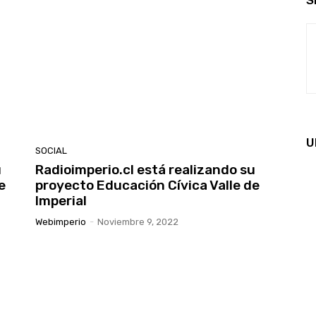
S
U
SOCIAL
u
Radioimperio.cl está realizando su
e
proyecto Educación Cívica Valle de
Imperial
Webimperio
-
Noviembre 9, 2022