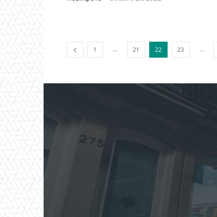
...
...
1
21
22
23